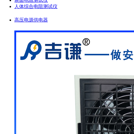
表面电阻测试仪
人体综合电阻测试仪
高压电源供电器