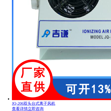
JQ-206双头台式离子风机
查看详情
立即咨询