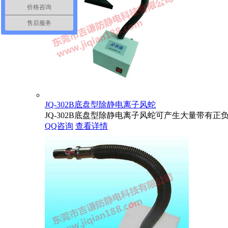
价格咨询
售后服务
JQ-302B底盘型除静电离子风蛇
JQ-302B底盘型除静电离子风蛇可产生大量带有正负
QQ咨询
查看详情