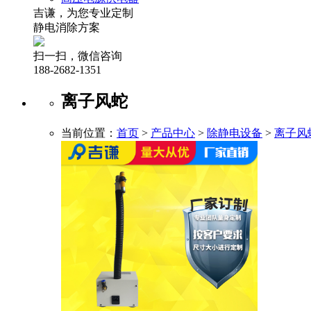
吉谦，为您专业定制
静电消除方案
扫一扫，微信咨询
188-2682-1351
离子风蛇
当前位置：
首页
>
产品中心
>
除静电设备
>
离子风