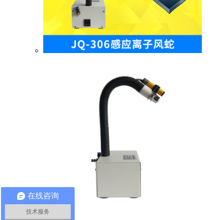
在线咨询
技术服务