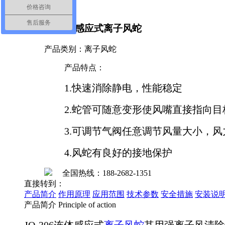
价格咨询
<
>
售后服务
JQ-306感应式离子风蛇
产品类别：
离子风蛇
产品特点：
1.快速消除静电，性能稳定
2.蛇管可随意变形使风嘴直接指向
3.可调节气阀任意调节风量大小，风
4.风蛇有良好的接地保护
全国热线：
188-2682-1351
直接转到：
产品简介
作用原理
应用范围
技术参数
安全措施
安装说
产品简介
Principle of action