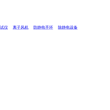
试仪
离子风机
防静电手环
除静电设备