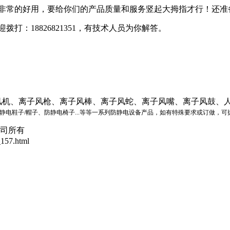
非常的好用，要给你们的产品质量和服务竖起大拇指才行！还准
：18826821351，有技术人员为你解答。
风机、离子风枪、离子风棒、离子风蛇、离子风嘴、离子风鼓、人
静电鞋子/帽子、防静电椅子
...等等一系列防静电设备产品，如有特殊要求或订做，可拔打：1
司所有
157.html