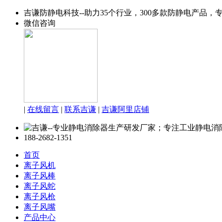
吉谦防静电科技--助力35个行业，300多款防静电产品
微信咨询
|
在线留言
|
联系吉谦
|
吉谦阿里店铺
188-2682-1351
首页
离子风机
离子风棒
离子风蛇
离子风枪
离子风嘴
产品中心