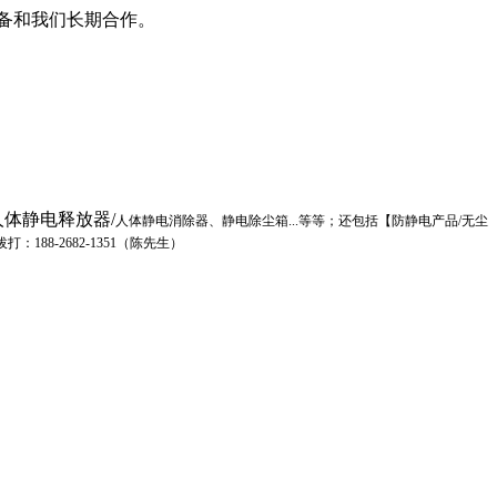
备和我们长期合作。
体静电释放器/
人体静电消除器
、静电除尘箱...等等；还包括【防静电产品/无尘
88-2682-1351（陈先生）