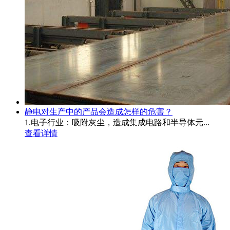
静电对生产中的产品会造成怎样的危害？
1.电子行业：吸附灰尘，造成集成电路和半导体元...
查看详情