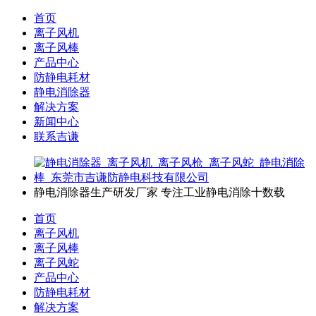
首页
离子风机
离子风棒
产品中心
防静电耗材
静电消除器
解决方案
新闻中心
联系吉谦
静电消除器生产研发厂家
专注工业静电消除十数载
首页
离子风机
离子风棒
离子风蛇
产品中心
防静电耗材
解决方案