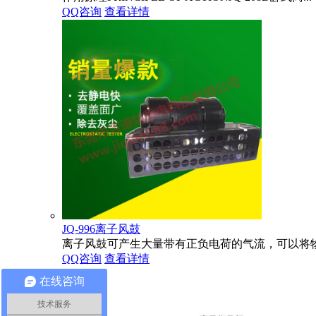
QQ咨询
查看详情
JQ-996离子风鼓
离子风鼓可产生大量带有正负电荷的气流，可以将物体
QQ咨询
查看详情
在线咨询
技术服务