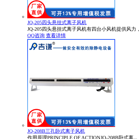
JQ-205四头悬挂式离子风机
JQ-205四头悬挂式离子风机有四台小风机提供风力，
QQ咨询
查看详情
JQ-208B三孔卧式离子风机
作用原理PRINCIPLE OF ACTIONJQ-208B卧式离...