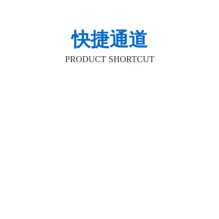
快捷通道
PRODUCT SHORTCUT