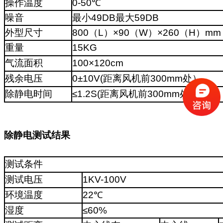
操作温度
0-50℃
噪音
最小49DB最大59DB
外型尺寸
800（L）×90（W）×260（H）mm
重量
15KG
气流面积
100×120cm
残余电压
0±10V(距离风机前300mm处）
除静电时间
≤1.2S(距离风机前300mm处）
除静电测试结果
测试条件
测试电压
1KV-100V
环境温度
22℃
湿度
≤60%