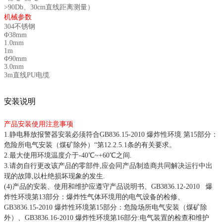
>90Db
、
30cm
直线距离测量）
机械参数
304
不锈钢
Φ
38mm
1.0mm
1m
Φ
90mm
3.0mm
3m
直线
PU
电缆
安装说明
产品安装使用注意事项
1.
静电释放报警器安装必须符合GB836.15-2010 爆炸性环境 第15部分：
危险所电气安装（煤矿除外）“第12.2.5.1条的有关要求。
2.
最大使用环境温度介于-40℃~+60℃之间.
3.
请勿自行更改该产品的零部件,应会同产品制造商共同解决运行中出
现的故障,以杜绝损坏现象的发生.
(4)
产品的安装、使用和维护应遵守产品说明书、GB3836.12-2010 爆
炸性环境第13部分：爆炸性气体环境用的电气设备的检修、
GB3836.15-2010 爆炸性环境第15部分：危险场所电气安装（煤矿除
外）、GB3836.16-2010 爆炸性环境第16部分:电气装置的检查和维护