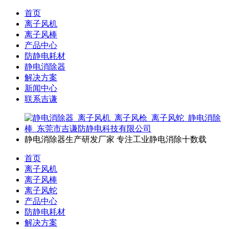
首页
离子风机
离子风棒
产品中心
防静电耗材
静电消除器
解决方案
新闻中心
联系吉谦
静电消除器生产研发厂家
专注工业静电消除十数载
首页
离子风机
离子风棒
离子风蛇
产品中心
防静电耗材
解决方案