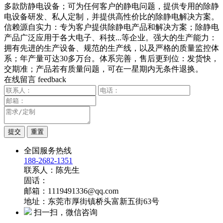
在线留言
feedback
全国服务热线
188-2682-1351
联系人：陈先生
固话：
邮箱：1119491336@qq.com
地址：东莞市厚街镇桥头富新五街63号
扫一扫，微信咨询