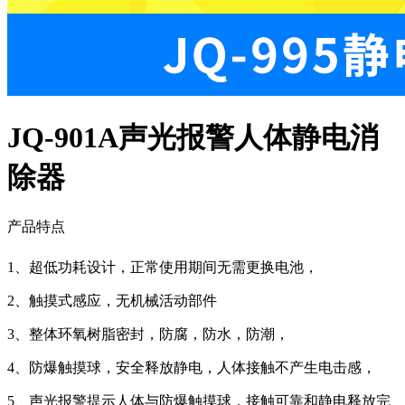
JQ-901A声光报警人体静电消
除器
产品特点
1、超低功耗设计，正常使用期间无需更换电池，
2、触摸式感应，无机械活动部件
3、整体环氧树脂密封，防腐，防水，防潮，
4、防爆触摸球，安全释放静电，人体接触不产生电击感，
5、声光报警提示人体与防爆触摸球，接触可靠和静电释放完